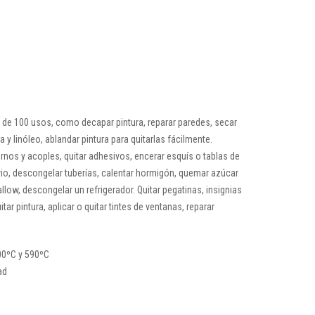
s de 100 usos, como decapar pintura, reparar paredes, secar
ca y linóleo, ablandar pintura para quitarlas fácilmente.
rnos y acoples, quitar adhesivos, encerar esquís o tablas de
rio, descongelar tuberías, calentar hormigón, quemar azúcar
low, descongelar un refrigerador. Quitar pegatinas, insignias
tar pintura, aplicar o quitar tintes de ventanas, reparar
00ºC y 590ºC
ad