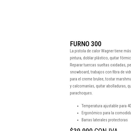
FURNO 300
La pistola de calor Wagner tiene má
pintura, doblar plástico, quitar fórmi
Reparar tuercas sueltas oxidadas, pe
snowboard, trabajos con fibra de vid
para el creme brulee, tostar marshmal
y calcomanías, quitar abolladuras, qui
parachoques.
Temperatura ajustable para 4
Ergonómico para la comodid
Barras laterales protectoras